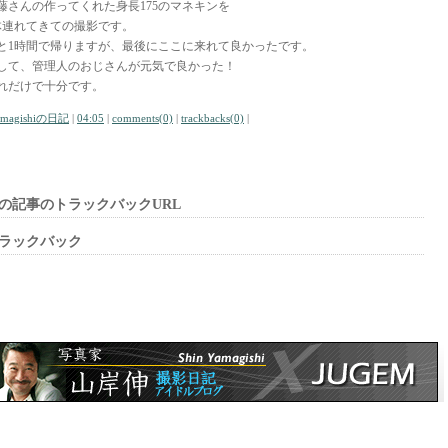
藤さんの作ってくれた身長175のマネキンを
体連れてきての撮影です。
と1時間で帰りますが、最後にここに来れて良かったです。
して、管理人のおじさんが元気で良かった！
れだけで十分です。
amagishiの日記
|
04:05
|
comments(0)
|
trackbacks(0)
|
の記事のトラックバックURL
ラックバック