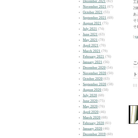
December 2021
(82)
工
November 2021
(67)
2
October 2021
(55)
あ
September 2021
(69)
そ
August 2021
(75)
そ
July 2021
(74)
June 2021
(63)
|
y
May 2021
(78)
April 2021
(70)
March 2021
(79)
February 2021
(76)
January 2021
(56)
こ
December 2020
(54)
November 2020
(50)
ト
October 2020
(63)
September 2020
(58)
| | |
August 2020
(58)
July 2020
(68)
June 2020
(75)
May 2020
(76)
April 2020
(46)
March 2020
(68)
February 2020
(61)
January 2020
(46)
December 2019
(60)