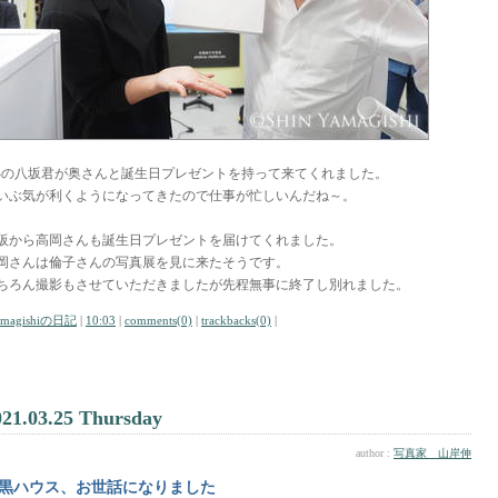
Bの八坂君が奥さんと誕生日プレゼントを持って来てくれました。
いぶ気が利くようになってきたので仕事が忙しいんだね～。
阪から高岡さんも誕生日プレゼントを届けてくれました。
岡さんは倫子さんの写真展を見に来たそうです。
ちろん撮影もさせていただきましたが先程無事に終了し別れました。
amagishiの日記
|
10:03
|
comments(0)
|
trackbacks(0)
|
021.03.25 Thursday
author :
写真家 山岸伸
黒ハウス、お世話になりました