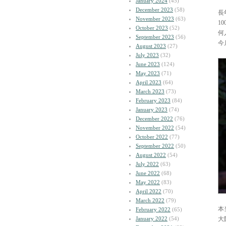
January 2024
(45)
December 2023
(58)
長
November 2023
(63)
1
October 2023
(52)
何
September 2023
(56)
今
August 2023
(27)
July 2023
(32)
June 2023
(124)
May 2023
(71)
April 2023
(64)
March 2023
(73)
February 2023
(84)
January 2023
(74)
December 2022
(76)
November 2022
(54)
October 2022
(77)
September 2022
(50)
August 2022
(54)
July 2022
(63)
June 2022
(68)
May 2022
(83)
April 2022
(70)
March 2022
(79)
本
February 2022
(65)
January 2022
(54)
大