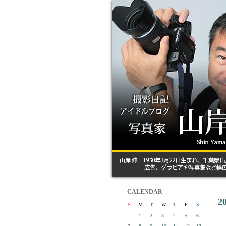
CALENDAR
2
S
M
T
W
T
F
S
1
2
3
4
5
6