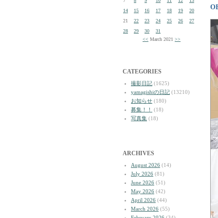
7
8
9
10
11
12
13
O
14
15
16
17
18
19
20
21
22
23
24
25
26
27
28
29
30
31
<<
March 2021
>>
CATEGORIES
撮影日記
(1625)
yamagishiの日記
(13210)
お知らせ
(180)
募集！！
(18)
写真集
(18)
ARCHIVES
August 2026
(14)
July 2026
(81)
June 2026
(51)
May 2026
(42)
April 2026
(44)
March 2026
(55)
February 2026
(34)