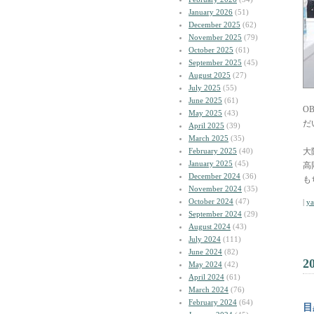
January 2026
(51)
December 2025
(62)
November 2025
(79)
October 2025
(61)
September 2025
(45)
August 2025
(27)
July 2025
(55)
June 2025
(61)
O
May 2025
(43)
だ
April 2025
(39)
March 2025
(35)
February 2025
(40)
大
January 2025
(45)
高
December 2024
(36)
も
November 2024
(35)
October 2024
(47)
|
y
September 2024
(29)
August 2024
(43)
July 2024
(111)
June 2024
(82)
2
May 2024
(42)
April 2024
(61)
March 2024
(76)
February 2024
(64)
目