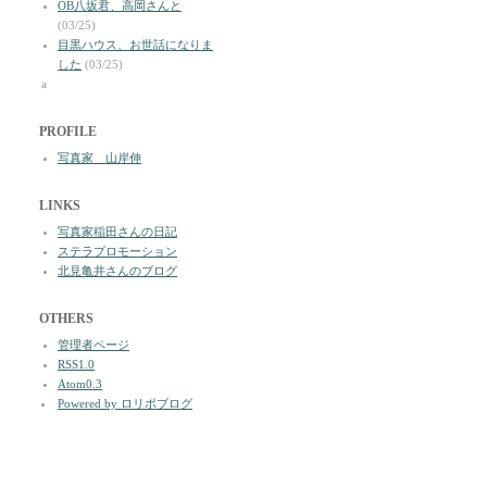
OB八坂君、高岡さんと
(03/25)
目黒ハウス、お世話になりま
した
(03/25)
a
PROFILE
写真家 山岸伸
LINKS
写真家稲田さんの日記
ステラプロモーション
北見亀井さんのブログ
OTHERS
管理者ページ
RSS1.0
Atom0.3
Powered by ロリポブログ