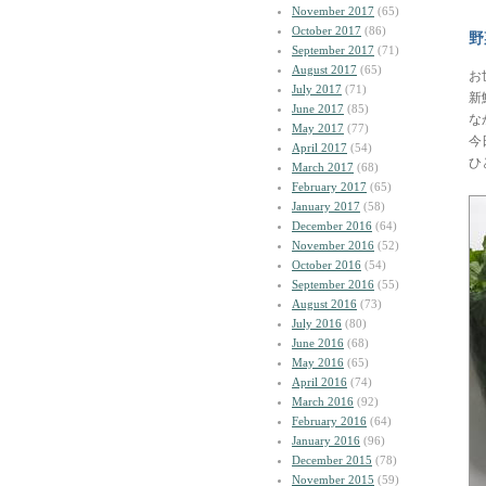
November 2017
(65)
October 2017
(86)
野
September 2017
(71)
August 2017
(65)
お
July 2017
(71)
新
June 2017
(85)
な
May 2017
(77)
今
April 2017
(54)
ひ
March 2017
(68)
February 2017
(65)
January 2017
(58)
December 2016
(64)
November 2016
(52)
October 2016
(54)
September 2016
(55)
August 2016
(73)
July 2016
(80)
June 2016
(68)
May 2016
(65)
April 2016
(74)
March 2016
(92)
February 2016
(64)
January 2016
(96)
December 2015
(78)
November 2015
(59)