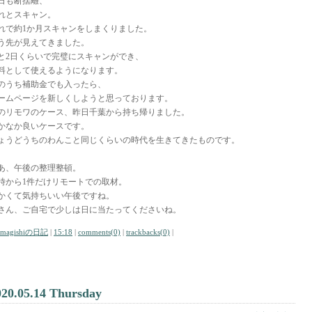
日も断捨離、
れとスキャン。
れで約1か月スキャンをしまくりました。
う先が見えてきました。
と2日くらいで完璧にスキャンができ、
料として使えるようになります。
のうち補助金でも入ったら、
ームページを新しくしようと思っております。
のリモワのケース、昨日千葉から持ち帰りました。
かなか良いケースです。
ょうどうちのわんこと同じくらいの時代を生きてきたものです。
あ、午後の整理整頓。
4時から1件だけリモートでの取材。
かくて気持ちいい午後ですね。
さん、ご自宅で少しは日に当たってくださいね。
amagishiの日記
|
15:18
|
comments(0)
|
trackbacks(0)
|
020.05.14 Thursday