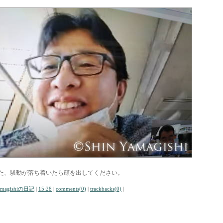
た、騒動が落ち着いたら顔を出してください。
amagishiの日記
|
15:28
|
comments(0)
|
trackbacks(0)
|