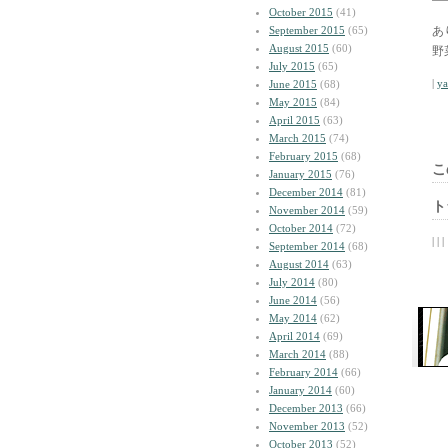
October 2015
(41)
September 2015
(65)
あ
August 2015
(60)
野
July 2015
(65)
|
y
June 2015
(68)
May 2015
(84)
April 2015
(63)
March 2015
(74)
February 2015
(68)
こ
January 2015
(76)
December 2014
(81)
ト
November 2014
(59)
October 2014
(72)
| | |
September 2014
(68)
August 2014
(63)
July 2014
(80)
June 2014
(56)
May 2014
(62)
April 2014
(69)
March 2014
(88)
February 2014
(66)
January 2014
(60)
December 2013
(66)
November 2013
(52)
October 2013
(52)