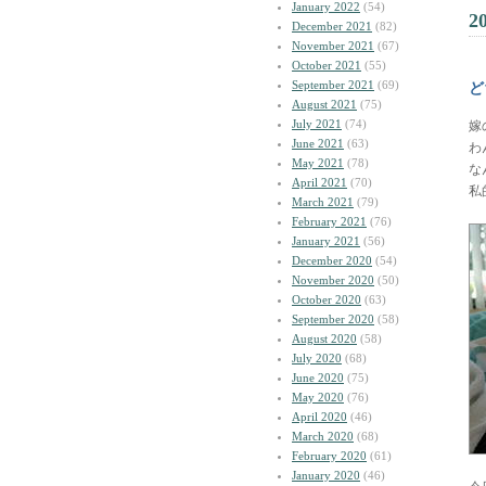
January 2022
(54)
2
December 2021
(82)
November 2021
(67)
October 2021
(55)
September 2021
(69)
ど
August 2021
(75)
July 2021
(74)
嫁
June 2021
(63)
わ
May 2021
(78)
な
April 2021
(70)
私
March 2021
(79)
February 2021
(76)
January 2021
(56)
December 2020
(54)
November 2020
(50)
October 2020
(63)
September 2020
(58)
August 2020
(58)
July 2020
(68)
June 2020
(75)
May 2020
(76)
April 2020
(46)
March 2020
(68)
February 2020
(61)
January 2020
(46)