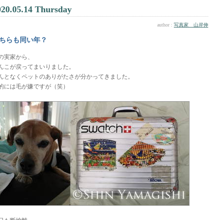
020.05.14 Thursday
author :
写真家 山岸伸
ちらも同い年？
の実家から、
んこが戻ってまいりました。
んとなくペットのありがたさが分かってきました。
的には毛が嫌ですが（笑）