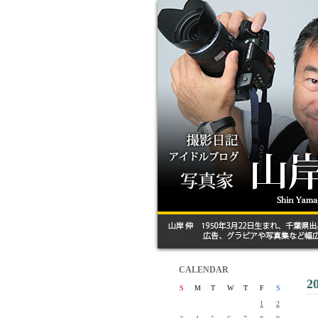
CALENDAR
2
S
M
T
W
T
F
S
1
2