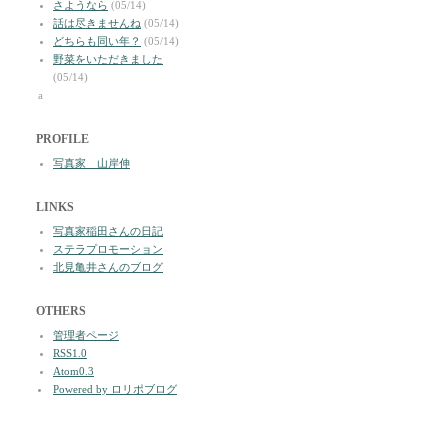
さようなら
(05/14)
話は尽きませんね
(05/14)
どちらも同い年？
(05/14)
野菜をいただきました
(05/14)
a
PROFILE
写真家 山岸伸
LINKS
写真家稲田さんの日記
ステラプロモーション
北見亀井さんのブログ
OTHERS
管理者ページ
RSS1.0
Atom0.3
Powered by ロリポブログ