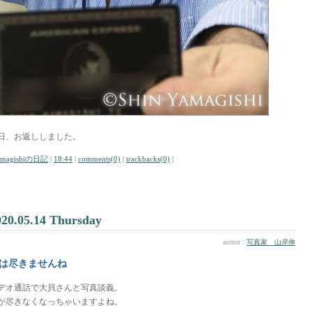
日、お返ししました。
amagishiの日記
|
18:44
|
comments(0)
|
trackbacks(0)
|
020.05.14 Thursday
author :
写真家 山岸伸
は尽きませんね
デオ通話で大貝さんと写真談義。
が尽きなくなっちゃいますよね。