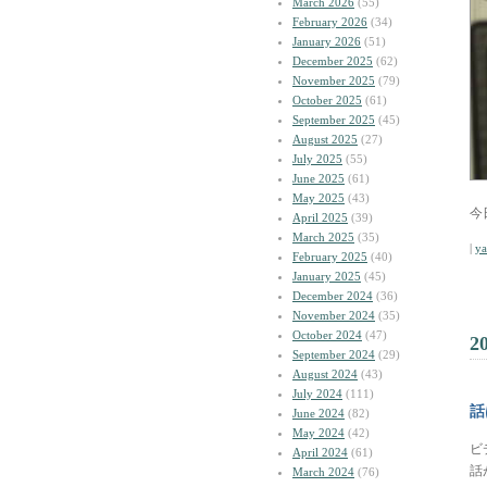
March 2026
(55)
February 2026
(34)
January 2026
(51)
December 2025
(62)
November 2025
(79)
October 2025
(61)
September 2025
(45)
August 2025
(27)
July 2025
(55)
June 2025
(61)
May 2025
(43)
今
April 2025
(39)
March 2025
(35)
|
y
February 2025
(40)
January 2025
(45)
December 2024
(36)
November 2024
(35)
October 2024
(47)
2
September 2024
(29)
August 2024
(43)
July 2024
(111)
話
June 2024
(82)
May 2024
(42)
ビ
April 2024
(61)
話
March 2024
(76)