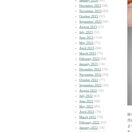
January 2024
(45)
December 2023
(58)
November 2023
(63)
October 2023
(52)
September 2023
(56)
August 2023
(27)
July 2023
(32)
June 2023
(124)
May 2023
(71)
April 2023
(64)
March 2023
(73)
February 2023
(84)
January 2023
(74)
December 2022
(76)
November 2022
(54)
October 2022
(77)
September 2022
(50)
August 2022
(54)
July 2022
(63)
June 2022
(68)
May 2022
(83)
April 2022
(70)
嬉
March 2022
(79)
売
February 2022
(65)
ま
January 2022
(54)