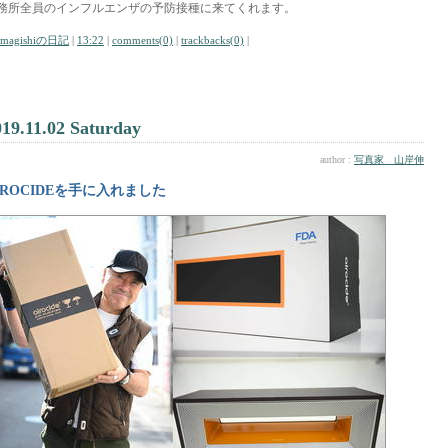
務所全員のインフルエンザの予防接種に来てくれます。
amagishiの日記
|
13:22
|
comments(0)
|
trackbacks(0)
|
019.11.02 Saturday
author :
写真家 山岸伸
IROCIDEを手に入れました