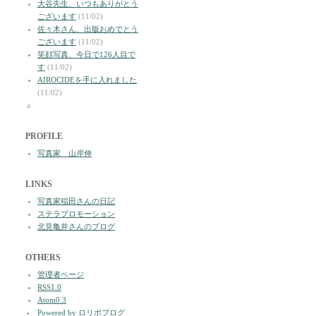
大谷先生、いつもありがとう
ございます
(11/02)
佐々木さん、出版おめでとう
ございます
(11/02)
笑顔写真、今日で126人目で
す
(11/02)
AIROCIDEを手に入れました
(11/02)
a
PROFILE
写真家 山岸伸
LINKS
写真家稲田さんの日記
ステラプロモーション
北見亀井さんのブログ
OTHERS
管理者ページ
RSS1.0
Atom0.3
Powered by ロリポブログ