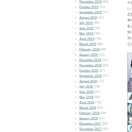
November 2019
(62)
今
October 2019
(55)
い
September 2019
(57)
北
August 2019
(55)
来
July 2019
(89)
私
June 2019
(59)
知
May 2019
(58)
何
April 2019
(70)
な
March 2019
(86)
February 2019
(68)
January 2019
(55)
December 2018
(45)
November 2018
(63)
October 2018
(67)
September 2018
(57)
August 2018
(72)
July 2018
(79)
June 2018
(87)
May 2018
(66)
April 2018
(74)
March 2018
(92)
February 2018
(68)
January 2018
(61)
December 2017
(80)
November 2017
(65)