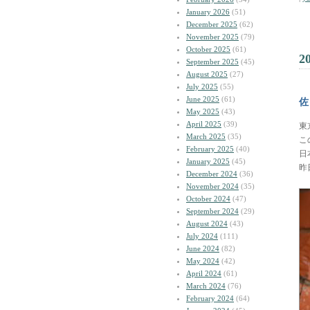
January 2026
(51)
December 2025
(62)
November 2025
(79)
October 2025
(61)
2
September 2025
(45)
August 2025
(27)
July 2025
(55)
June 2025
(61)
佐
May 2025
(43)
April 2025
(39)
東
March 2025
(35)
こ
February 2025
(40)
日
January 2025
(45)
昨
December 2024
(36)
November 2024
(35)
October 2024
(47)
September 2024
(29)
August 2024
(43)
July 2024
(111)
June 2024
(82)
May 2024
(42)
April 2024
(61)
March 2024
(76)
February 2024
(64)