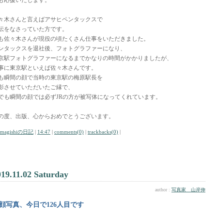
も応援いたします。
々木さんと言えばアサヒペンタックスで
伝をなさっていた方です。
も佐々木さんが現役の頃たくさん仕事をいただきました。
ンタックスを退社後、フォトグラファーになり、
京駅フォトグラファーになるまでかなりの時間がかかりましたが、
事に東京駅といえば佐々木さんです。
も瞬間の顔で当時の東京駅の梅原駅長を
影させていただいたご縁で、
でも瞬間の顔では必ずJRの方が被写体になってくれています。
の度、出版、心からおめでとうございます。
amagishiの日記
|
14:47
|
comments(0)
|
trackbacks(0)
|
019.11.02 Saturday
author :
写真家 山岸伸
顔写真、今日で126人目です