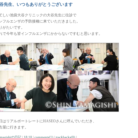
谷先生、いつもありがとうございます
忙しい池袋大谷クリニックの大谷先生に往診で
ンフルエンザの予防接種に来ていただきました。
りがたいです。
れで今年も皆インフルエンザにかからないですむと思います。
日はリアルポートレートにHASEOさんに呼んでいただき、
古屋に行きます。
amagishiの日記
|
18:10
|
comments(1)
|
trackbacks(0)
|