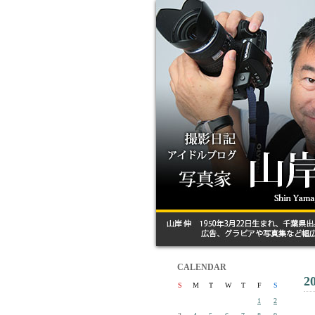
CALENDAR
2
S
M
T
W
T
F
S
1
2