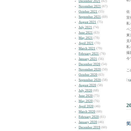
私
December 2021
(82)
November 2021
(67)
October 2021
(55)
佐
September 2021
(69)
宣
August 2021
(75)
私
July 2021
(74)
ペ
June 2021
(63)
東
May 2021
(78)
見
April 2021
(70)
私
March 2021
(79)
撮
February 2021
(76)
今
January 2021
(56)
December 2020
(54)
November 2020
(50)
こ
October 2020
(63)
|
y
September 2020
(58)
August 2020
(58)
July 2020
(68)
June 2020
(75)
May 2020
(76)
2
April 2020
(46)
March 2020
(68)
February 2020
(61)
January 2020
(46)
笑
December 2019
(60)