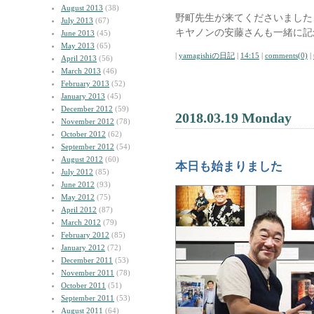
August 2013
(38)
野町先生が来てくださいました
July 2013
(67)
キヤノンの安藤さんも一緒に記
June 2013
(45)
May 2013
(65)
|
yamagishiの日記
|
14:15
|
comments(0)
|
April 2013
(56)
March 2013
(46)
February 2013
(52)
January 2013
(45)
December 2012
(59)
2018.03.19 Monday
November 2012
(78)
October 2012
(62)
September 2012
(54)
August 2012
(60)
本日も始まりました
July 2012
(85)
June 2012
(93)
May 2012
(75)
April 2012
(87)
March 2012
(79)
February 2012
(85)
January 2012
(72)
December 2011
(53)
November 2011
(78)
October 2011
(51)
September 2011
(53)
August 2011
(64)