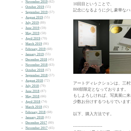
November 2019
(62)
10回目ということで、
October 2019
(55)
記念になるように少し豪華なハ
September 2019
(57)
August 2019
(55)
July 2019
(89)
June 2019
(59)
May 2019
(58)
April 2019
(70)
March 2019
(86)
February 2019
(68)
January 2019
(55)
December 2018
(45)
November 2018
(63)
October 2018
(67)
September 2018
(57)
August 2018
(72)
アートディレクションは、三村
July 2018
(79)
800部限定となっております。
June 2018
(87)
もしよろしければ、写真展に来
May 2018
(66)
少数お分けするつもりでいます
April 2018
(74)
March 2018
(92)
February 2018
(68)
以下、購入方法です。
January 2018
(61)
December 2017
(80)
--------------------
November 2017
(65)