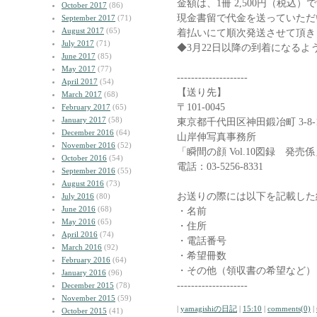
金額は、1冊 2,500円（税込）
October 2017
(86)
現金書留で代金を送っていただ
September 2017
(71)
August 2017
(65)
着払いにて順次発送させて頂き
July 2017
(71)
◆3月22日以降の到着になるよ
June 2017
(85)
May 2017
(77)
--------------------
April 2017
(54)
【送り先】
March 2017
(68)
〒101-0045
February 2017
(65)
January 2017
(58)
東京都千代田区神田鍛冶町 3-8-1-
December 2016
(64)
山岸伸写真事務所
November 2016
(52)
「瞬間の顔 Vol.10図録 発売
October 2016
(54)
電話：03-5256-8331
September 2016
(55)
August 2016
(73)
お送りの際には以下を記載した
July 2016
(80)
June 2016
(68)
・名前
May 2016
(65)
・住所
April 2016
(74)
・電話番号
March 2016
(92)
・希望冊数
February 2016
(64)
・その他（領収書の希望など）
January 2016
(96)
--------------------
December 2015
(78)
November 2015
(59)
|
yamagishiの日記
|
15:10
|
comments(0)
|
October 2015
(41)