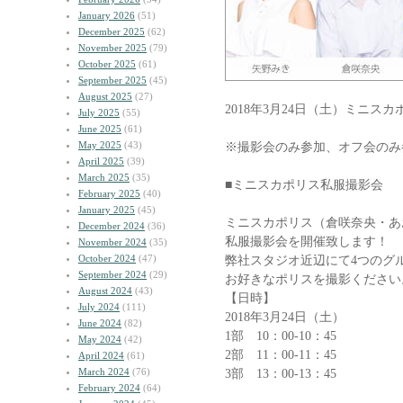
January 2026
(51)
December 2025
(62)
November 2025
(79)
October 2025
(61)
September 2025
(45)
August 2025
(27)
2018年3月24日（土）ミニス
July 2025
(55)
June 2025
(61)
May 2025
(43)
※撮影会のみ参加、オフ会のみ
April 2025
(39)
March 2025
(35)
■ミニスカポリス私服撮影会
February 2025
(40)
January 2025
(45)
ミニスカポリス（倉咲奈央・あ
December 2024
(36)
私服撮影会を開催致します！
November 2024
(35)
October 2024
(47)
弊社スタジオ近辺にて4つのグ
September 2024
(29)
お好きなポリスを撮影ください
August 2024
(43)
【日時】
July 2024
(111)
2018年3月24日（土）
June 2024
(82)
1部 10：00-10：45
May 2024
(42)
2部 11：00-11：45
April 2024
(61)
March 2024
(76)
3部 13：00-13：45
February 2024
(64)