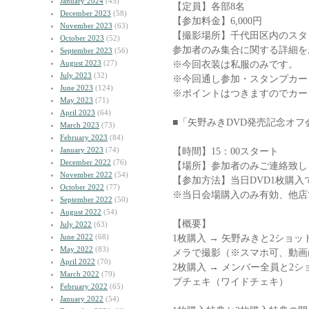
January 2024
(45)
【定員】各部8名
December 2023
(58)
【参加料金】6,000円
November 2023
(63)
【撮影場所】千代田区内のスタ
October 2023
(52)
参加者のみ集合に関する詳細を
September 2023
(56)
August 2023
(27)
※今回衣装は私服のみです。
July 2023
(32)
※今回通し参加・スタンプカー
June 2023
(124)
※ポイントはつきますのでカー
May 2023
(71)
April 2023
(64)
■「矢野みきDVD発売記念オフ
March 2023
(73)
February 2023
(84)
January 2023
(74)
【時間】15：00スタート
December 2022
(76)
【場所】参加者のみご連絡致し
November 2022
(54)
【参加方法】当日DVD1枚購
October 2022
(77)
※当日会場購入のみ有効、他店
September 2022
(50)
August 2022
(54)
【概要】
July 2022
(63)
June 2022
(68)
1枚購入 → 矢野みきと2ショッ
May 2022
(83)
メラで撮影（※スマホ可、動画
April 2022
(70)
2枚購入 → メンバー全員と2シ
March 2022
(79)
プチェキ（ワイドチェキ）
February 2022
(65)
January 2022
(54)