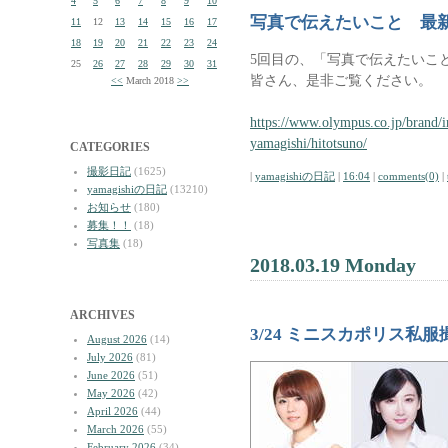
4
5
6
7
8
9
10
写真で伝えたいこと 最
11
12
13
14
15
16
17
18
19
20
21
22
23
24
5回目の、「写真で伝えたいこ
25
26
27
28
29
30
31
皆さん、是非ご覧ください。
<<
March 2018
>>
https://www.olympus.co.jp/brand/i
yamagishi/hitotsuno/
CATEGORIES
撮影日記
(1625)
|
yamagishiの日記
|
16:04
|
comments(0)
|
yamagishiの日記
(13210)
お知らせ
(180)
募集！！
(18)
写真集
(18)
2018.03.19 Monday
ARCHIVES
3/24 ミニスカポリス私
August 2026
(14)
July 2026
(81)
June 2026
(51)
May 2026
(42)
April 2026
(44)
March 2026
(55)
February 2026
(34)