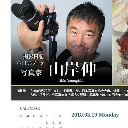
CALENDAR
2018.03.19 Monday
S
M
T
W
T
F
S
1
2
3