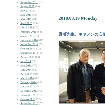
September 2015
(65)
August 2015
(60)
July 2015
(65)
June 2015
(68)
2018.03.19 Monday
May 2015
(84)
April 2015
(63)
March 2015
(74)
February 2015
(68)
野町先生、キヤノンの安
January 2015
(76)
December 2014
(81)
November 2014
(59)
October 2014
(72)
September 2014
(68)
August 2014
(63)
July 2014
(80)
June 2014
(56)
May 2014
(62)
April 2014
(69)
March 2014
(88)
February 2014
(66)
January 2014
(60)
December 2013
(66)
November 2013
(52)
October 2013
(52)
September 2013
(57)