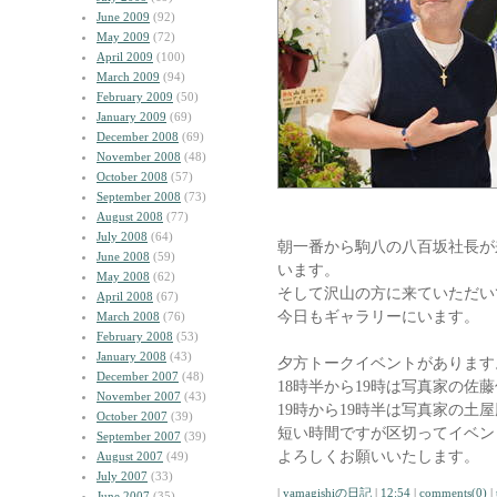
June 2009
(92)
May 2009
(72)
April 2009
(100)
March 2009
(94)
February 2009
(50)
January 2009
(69)
December 2008
(69)
November 2008
(48)
October 2008
(57)
September 2008
(73)
August 2008
(77)
July 2008
(64)
朝一番から駒八の八百坂社長が
June 2008
(59)
います。
May 2008
(62)
そして沢山の方に来ていただい
April 2008
(67)
今日もギャラリーにいます。
March 2008
(76)
February 2008
(53)
January 2008
(43)
夕方トークイベントがあります
December 2007
(48)
18時半から19時は写真家の佐
November 2007
(43)
19時から19時半は写真家の土
October 2007
(39)
短い時間ですが区切ってイベン
September 2007
(39)
よろしくお願いいたします。
August 2007
(49)
July 2007
(33)
|
yamagishiの日記
|
12:54
|
comments(0)
|
June 2007
(35)